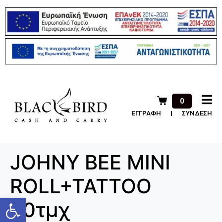
0
ΕΓΓΡΑΦΗ
ΣΥΝΔΕΣΗ
JOHNY BEE MINI
ROLL+TATTOO
Ανοίξτε τη γραμμή εργαλείων
30τμχ