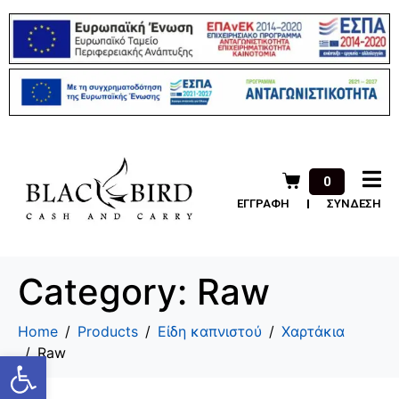
0
ΕΓΓΡΑΦΗ
ΣΥΝΔΕΣΗ
Category:
Raw
Home
Products
Είδη καπνιστού
Χαρτάκια
Raw
Ανοίξτε τη γραμμή εργαλείων