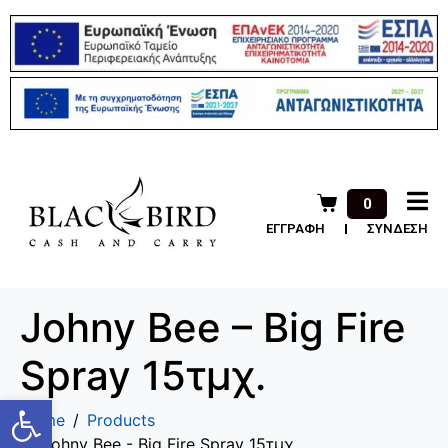
0
ΕΓΓΡΑΦΗ
ΣΥΝΔΕΣΗ
Johny Bee – Big Fire
Spray 15τμχ.
Ανοίξτε τη γραμμή εργαλείων
Home
Products
Johny Bee - Big Fire Spray 15τμχ.