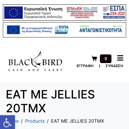
0
ΕΓΓΡΑΦΗ
ΣΥΝΔΕΣΗ
EAT ME JELLIES
20TMX
Ανοίξτε τη γραμμή εργαλείων
Home
Products
EAT ME JELLIES 20TMX