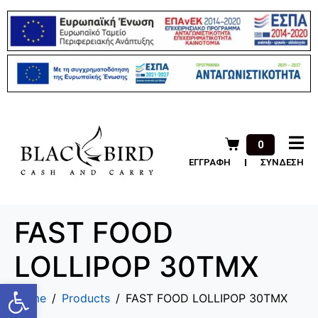
0
ΕΓΓΡΑΦΗ
ΣΥΝΔΕΣΗ
FAST FOOD
LOLLIPOP 30TMX
Ανοίξτε τη γραμμή εργαλείων
Home
Products
FAST FOOD LOLLIPOP 30TMX