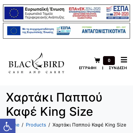
0
ΕΓΓΡΑΦΗ
ΣΥΝΔΕΣΗ
Χαρτάκι Παππού
Καφέ King Size
Ανοίξτε τη γραμμή εργαλείων
Home
Products
Χαρτάκι Παππού Καφέ King Size