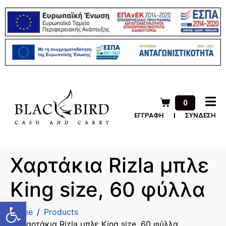
0
ΕΓΓΡΑΦΗ
ΣΥΝΔΕΣΗ
Χαρτάκια Rizla μπλε
King size, 60 φύλλα
Ανοίξτε τη γραμμή εργαλείων
Home
Products
Χαρτάκια Rizla μπλε King size, 60 φύλλα