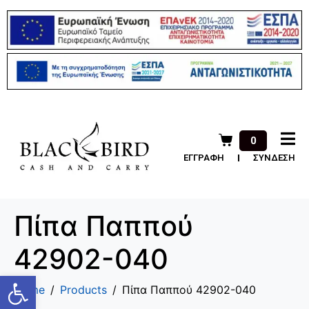
0
ΕΓΓΡΑΦΗ
ΣΥΝΔΕΣΗ
Πίπα Παππού
42902-040
Ανοίξτε τη γραμμή εργαλείων
Home
Products
Πίπα Παππού 42902-040