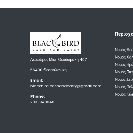
Περιοχ
Νομός Θε
Νομός Χαλ
Λεοφώρος Μίκη Θεοδωράκη 407
Νομός Ημα
56430 Θεσσαλονίκη
Νομός Πιε
Νομός Σε
Email:
blackbird.cashandcarry@gmail.com
Νομός Πέ
Νομός Κιλ
Phone:
2310.948646