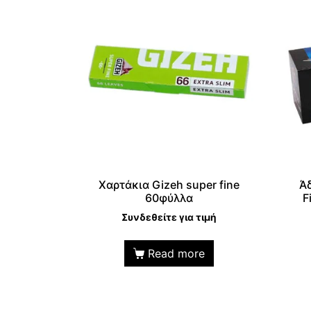
Χαρτάκια Gizeh super fine
Άδ
60φύλλα
F
Συνδεθείτε για τιμή
Read more