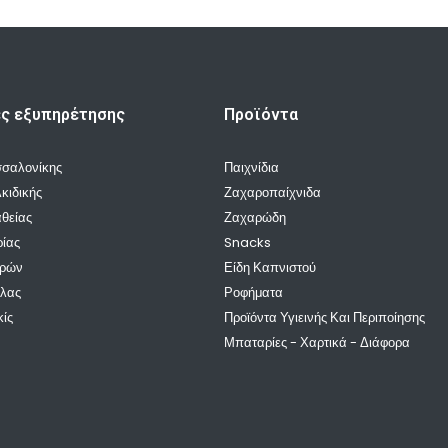
ές εξυπηρέτησης
Προϊόντα
σσαλονίκης
Παιχνίδια
κιδικής
Ζαχαροπαίχνιδα
θείας
Ζαχαρώδη
ρίας
Snacks
ρρών
Είδη Καπνιστού
λλας
Ροφήματα
κίς
Προϊόντα Υγιεινής Και Περιποίησης
Μπαταρίες - Χαρτικά - Διάφορα