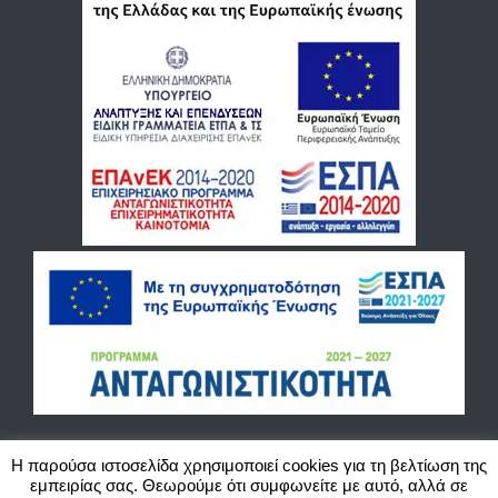
Η παρούσα ιστοσελίδα χρησιμοποιεί cookies για τη βελτίωση της
εμπειρίας σας. Θεωρούμε ότι συμφωνείτε με αυτό, αλλά σε
©2020 Blackbird Cash and Carry O.E. Χονδρικό εμπόριο παιχνιδιών, ζαχαρωδών και