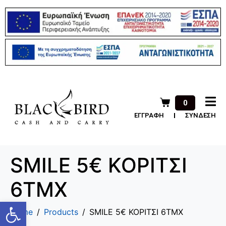
0
ΕΓΓΡΑΦΗ
ΣΥΝΔΕΣΗ
SMILE 5€ ΚΟΡΙΤΣΙ
6ΤΜΧ
Ανοίξτε τη γραμμή εργαλείων
Home
Products
SMILE 5€ ΚΟΡΙΤΣΙ 6ΤΜΧ