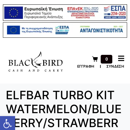
0
ΕΓΓΡΑΦΗ
ΣΥΝΔΕΣΗ
ELFBAR TURBO KIT
WATERMELON/BLUE
Ανοίξτε τη γραμμή εργαλείων
BERRY/STRAWBERR