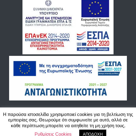
Η παρούσα ιστοσελίδα χρησιμοποιεί cookies για τη βελτίωση της
εμπειρίας σας. Θεωρούμε ότι συμφωνείτε με αυτό, αλλά σε
©2020 Blackbird Cash and Carry O.E. Χονδρικό εμπόριο παιχνιδιών, ζαχαρωδών και
κάθε περίπτωση μπορείτε να αιτηθείτε τη μη χρήση τους.
ειδών περιπτέρου. Website created by Actlogic.
Ρυθμίσεις Cookies
ΑΠΟΔΟΧΗ