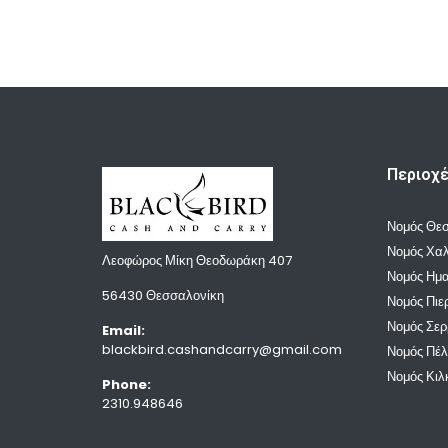
Περιοχ
Νομός Θε
Νομός Χαλ
Λεοφώρος Μίκη Θεοδωράκη 407
Νομός Ημα
56430 Θεσσαλονίκη
Νομός Πιε
Νομός Σε
Email:
blackbird.cashandcarry@gmail.com
Νομός Πέ
Νομός Κιλ
Phone:
2310.948646