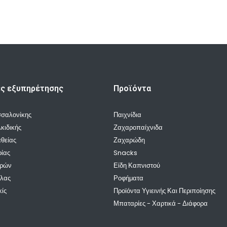
ές εξυπηρέτησης
Προϊόντα
σσαλονίκης
Παιχνίδια
κιδικής
Ζαχαροπαίχνιδα
θείας
Ζαχαρώδη
ρίας
Snacks
ρρών
Είδη Καπνιστού
λλας
Ροφήματα
κίς
Προϊόντα Υγιεινής Και Περιποίησης
Μπαταρίες - Χαρτικά - Διάφορα