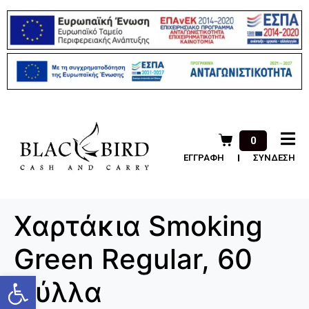
0
ΕΓΓΡΑΦΗ
ΣΥΝΔΕΣΗ
Χαρτάκια Smoking
Green Regular, 60
Ανοίξτε τη γραμμή εργαλείων
φύλλα