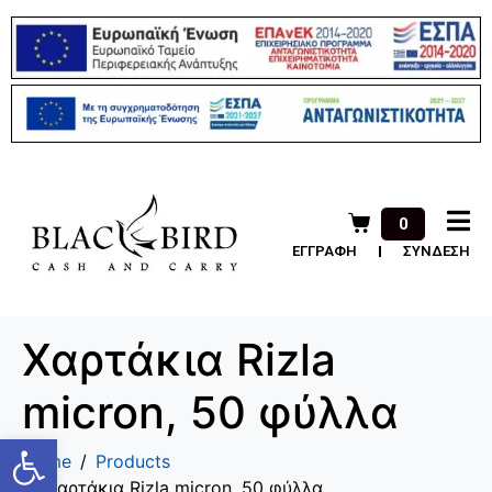
0
ΕΓΓΡΑΦΗ
ΣΥΝΔΕΣΗ
Χαρτάκια Rizla
micron, 50 φύλλα
Ανοίξτε τη γραμμή εργαλείων
Home
Products
Χαρτάκια Rizla micron, 50 φύλλα