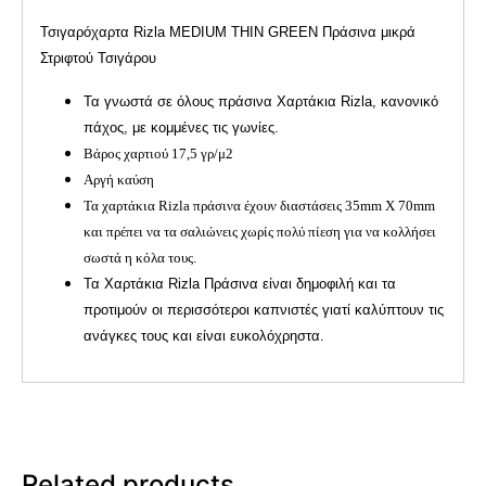
Τσιγαρόχαρτα Rizla MEDIUM THIN GREEN Πράσινα μικρά
Στριφτού Τσιγάρου
Τα γνωστά σε όλους πράσινα Χαρτάκια Rizla, κανονικό
πάχος, με κομμένες τις γωνίες.
Βάρος χαρτιού 17,5 γρ/μ2
Αργή καύση
Τα χαρτάκια Rizla πράσινα έχουν διαστάσεις 35mm X 70mm
και πρέπει να τα σαλιώνεις χωρίς πολύ πίεση για να κολλήσει
σωστά η κόλα τους.
Τα Χαρτάκια Rizla Πράσινα είναι δημοφιλή και τα
προτιμούν οι περισσότεροι καπνιστές γιατί καλύπτουν τις
ανάγκες τους και είναι ευκολόχρηστα.
Related products