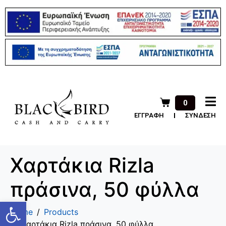
0
ΕΓΓΡΑΦΗ
ΣΥΝΔΕΣΗ
Χαρτάκια Rizla
πράσινα, 50 φύλλα
Ανοίξτε τη γραμμή εργαλείων
Home
Products
Χαρτάκια Rizla πράσινα, 50 φύλλα