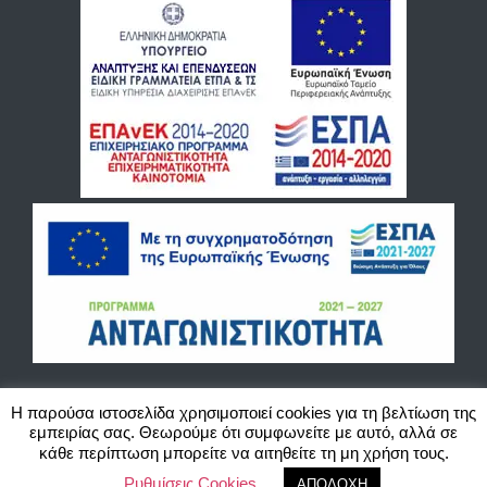
Η παρούσα ιστοσελίδα χρησιμοποιεί cookies για τη βελτίωση της
εμπειρίας σας. Θεωρούμε ότι συμφωνείτε με αυτό, αλλά σε
©2020 Blackbird Cash and Carry O.E. Χονδρικό εμπόριο παιχνιδιών, ζαχαρωδών και
κάθε περίπτωση μπορείτε να αιτηθείτε τη μη χρήση τους.
ειδών περιπτέρου. Website created by Actlogic.
Ρυθμίσεις Cookies
ΑΠΟΔΟΧΗ