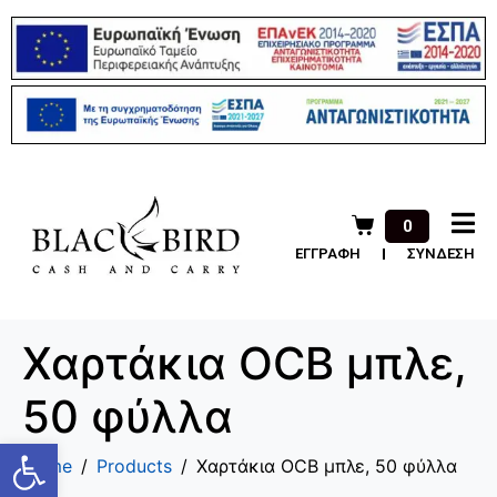
0
ΕΓΓΡΑΦΗ
ΣΥΝΔΕΣΗ
Χαρτάκια OCB μπλε,
50 φύλλα
Ανοίξτε τη γραμμή εργαλείων
Home
Products
Χαρτάκια OCB μπλε, 50 φύλλα