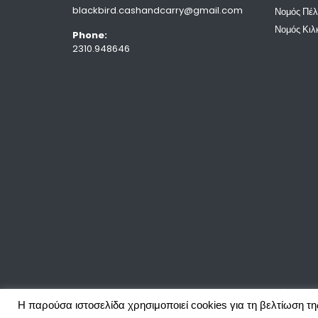
blackbird.cashandcarry@gmail.com
Νομός Πέ
Νομός Κιλ
Phone:
2310.948646
©2020 Blackbird Cash and Carry O.E. Χονδρικό εμπόριο πα
Η παρούσα ιστοσελίδα χρησιμοποιεί cookies για τη βελτίωση τη