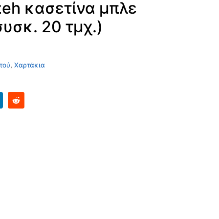
zeh κασετίνα μπλε
υσκ. 20 τμχ.)
τού
,
Χαρτάκια