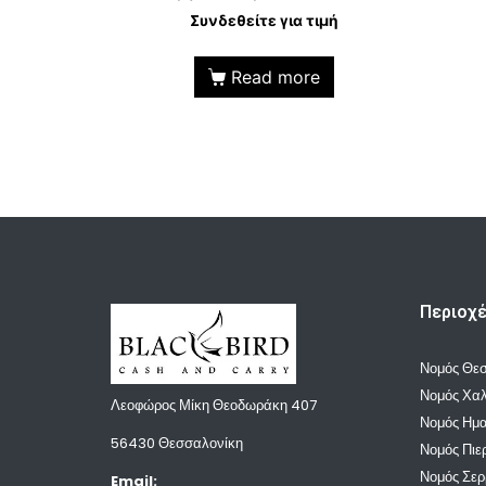
Συνδεθείτε για τιμή
Read more
Περιοχ
Νομός Θε
Νομός Χαλ
Λεοφώρος Μίκη Θεοδωράκη 407
Νομός Ημα
56430 Θεσσαλονίκη
Νομός Πιε
Νομός Σε
Email: