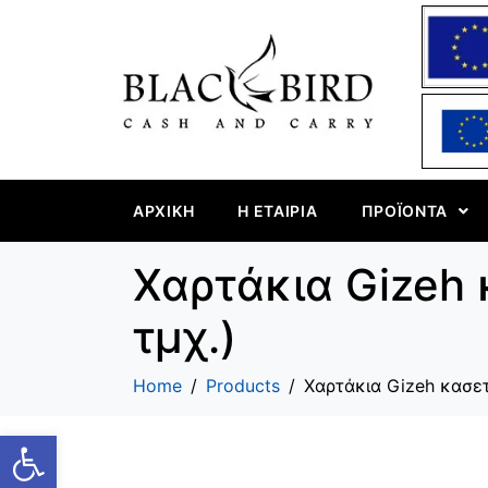
ΑΡΧΙΚΉ
Η ΕΤΑΙΡΊΑ
ΠΡΟΪΌΝΤΑ
Χαρτάκια Gizeh 
τμχ.)
Home
Products
Χαρτάκια Gizeh κασετ
Ανοίξτε τη γραμμή εργαλείων