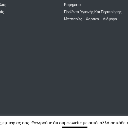
λλας
Ροφήματα
κίς
Προϊόντα Υγιεινής Και Περιποίησης
Μπαταρίες - Χαρτικά - Διάφορα
ιχνιδιών, ζαχαρωδών και ειδών περιπτέρου. Website created by Actlogic.
ς εμπειρίας σας. Θεωρούμε ότι συμφωνείτε με αυτό, αλλά σε κάθε 