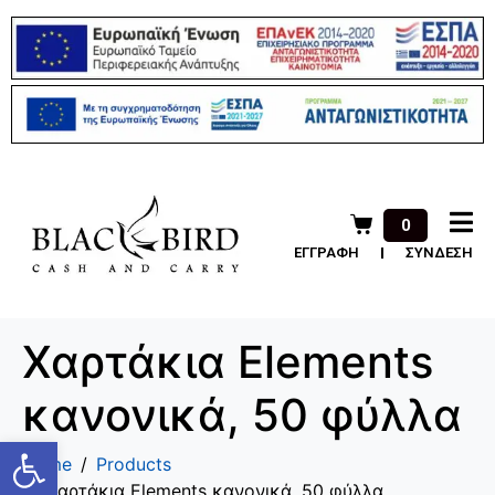
0
ΕΓΓΡΑΦΗ
ΣΥΝΔΕΣΗ
Χαρτάκια Elements
κανονικά, 50 φύλλα
Ανοίξτε τη γραμμή εργαλείων
Home
Products
Χαρτάκια Elements κανονικά, 50 φύλλα