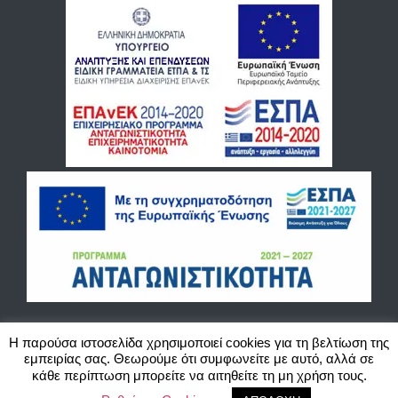
Η παρούσα ιστοσελίδα χρησιμοποιεί cookies για τη βελτίωση της
εμπειρίας σας. Θεωρούμε ότι συμφωνείτε με αυτό, αλλά σε
©2020 Blackbird Cash and Carry O.E. Χονδρικό εμπόριο παιχνιδιών, ζαχαρωδών και
κάθε περίπτωση μπορείτε να αιτηθείτε τη μη χρήση τους.
ειδών περιπτέρου. Website created by Actlogic.