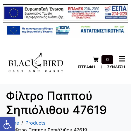
0
ΕΓΓΡΑΦΗ
ΣΥΝΔΕΣΗ
Φίλτρο Παππού
Σηπιόλιθου 47619
Ανοίξτε τη γραμμή εργαλείων
Home
Products
Φίλτρο Παππού Σηπιόλιθου 47619