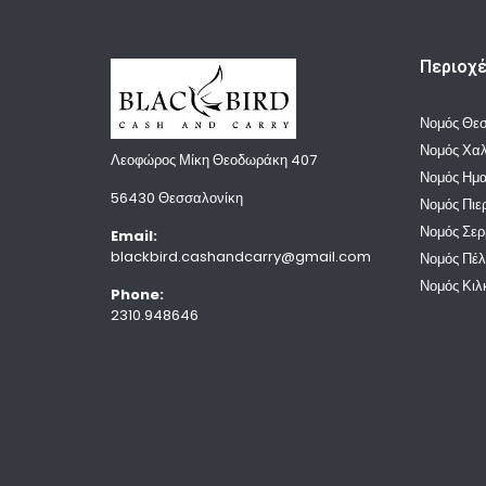
Περιοχ
Νομός Θε
Νομός Χαλ
Λεοφώρος Μίκη Θεοδωράκη 407
Νομός Ημα
56430 Θεσσαλονίκη
Νομός Πιε
Νομός Σε
Email:
blackbird.cashandcarry@gmail.com
Νομός Πέ
Νομός Κιλ
Phone:
2310.948646