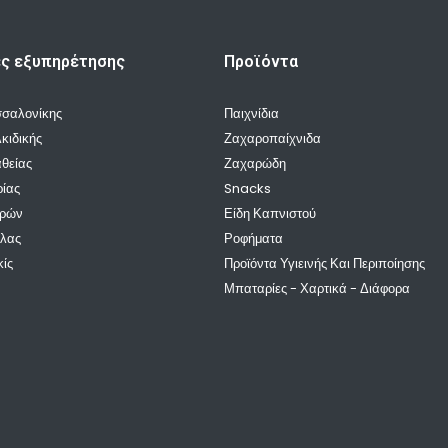
ές εξυπηρέτησης
Προϊόντα
σσαλονίκης
Παιχνίδια
κιδικής
Ζαχαροπαίχνιδα
θείας
Ζαχαρώδη
ρίας
Snacks
ρρών
Είδη Καπνιστού
λλας
Ροφήματα
κίς
Προϊόντα Υγιεινής Και Περιποίησης
Μπαταρίες - Χαρτικά - Διάφορα