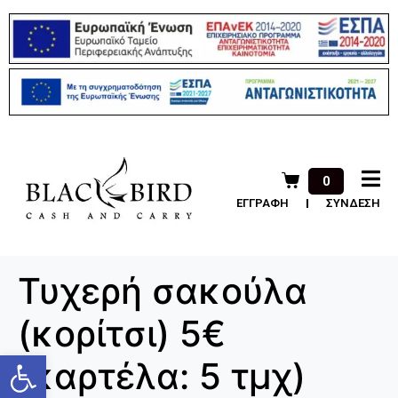
0
ΕΓΓΡΑΦΗ
ΣΥΝΔΕΣΗ
Τυχερή σακούλα
(κορίτσι) 5€
Ανοίξτε τη γραμμή εργαλείων
(καρτέλα: 5 τμχ)