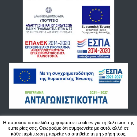
Η παρούσα ιστοσελίδα χρησιμοποιεί cookies για τη βελτίωση της
εμπειρίας σας. Θεωρούμε ότι συμφωνείτε με αυτό, αλλά σε
©2020 Blackbird Cash and Carry O.E. Χονδρικό εμπόριο παιχνιδιών, ζαχαρωδών και
κάθε περίπτωση μπορείτε να αιτηθείτε τη μη χρήση τους.
ειδών περιπτέρου. Website created by Actlogic.