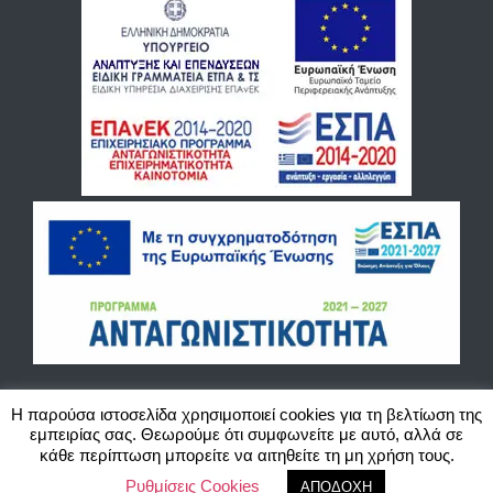
Η παρούσα ιστοσελίδα χρησιμοποιεί cookies για τη βελτίωση της
εμπειρίας σας. Θεωρούμε ότι συμφωνείτε με αυτό, αλλά σε
©2020 Blackbird Cash and Carry O.E. Χονδρικό εμπόριο παιχνιδιών, ζαχαρωδών και
κάθε περίπτωση μπορείτε να αιτηθείτε τη μη χρήση τους.
ειδών περιπτέρου. Website created by Actlogic.
Ρυθμίσεις Cookies
ΑΠΟΔΟΧΗ