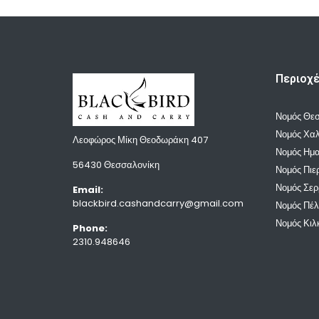
Περιοχ
Νομός Θε
Νομός Χαλ
Λεοφώρος Μίκη Θεοδωράκη 407
Νομός Ημα
56430 Θεσσαλονίκη
Νομός Πιε
Νομός Σε
Email:
blackbird.cashandcarry@gmail.com
Νομός Πέ
Νομός Κιλ
Phone:
2310.948646