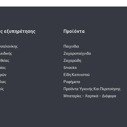
ές εξυπηρέτησης
Προϊόντα
σσαλονίκης
Παιχνίδια
κιδικής
Ζαχαροπαίχνιδα
θείας
Ζαχαρώδη
ρίας
Snacks
ρρών
Είδη Καπνιστού
λλας
Ροφήματα
κίς
Προϊόντα Υγιεινής Και Περιποίησης
Μπαταρίες - Χαρτικά - Διάφορα